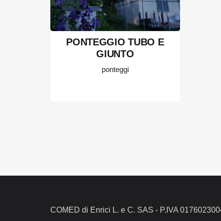
PONTEGGIO TUBO E
GIUNTO
ponteggi
COMED di Enrici L. e C. SAS - P.IVA 01760230